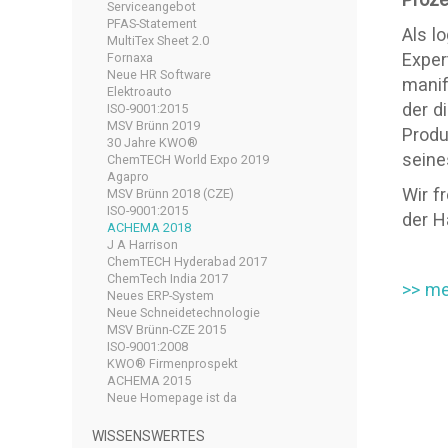
Serviceangebot
PFAS-Statement
Als l
MultiTex Sheet 2.0
Exper
Fornaxa
Neue HR Software
manif
Elektroauto
der d
ISO-9001:2015
MSV Brünn 2019
Produ
30 Jahre KWO®
seine
ChemTECH World Expo 2019
Agapro
Wir f
MSV Brünn 2018 (CZE)
ISO-9001:2015
der H
ACHEMA 2018
J A Harrison
ChemTECH Hyderabad 2017
ChemTech India 2017
>> me
Neues ERP-System
Neue Schneidetechnologie
MSV Brünn-CZE 2015
ISO-9001:2008
KWO® Firmenprospekt
ACHEMA 2015
Neue Homepage ist da
WISSENSWERTES