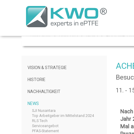
Startseite
Über Uns
News
ACHEMA 20
ACHE
VISION & STRATEGIE
Besuc
HISTORIE
11. - 1
NACHHALTIGKEIT
NEWS
SJI Nusantara
Nach 
Top Arbeitgeber im Mittelstand 2024
Jahr
RLS Tech
Mal a
Serviceangebot
PFAS-Statement
Proze