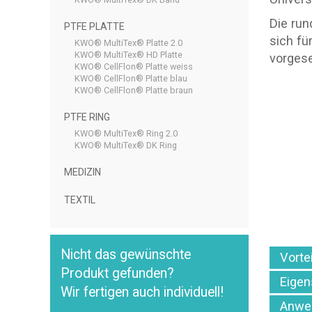
Die run
PTFE PLATTE
sich fü
KWO® MultiTex® Platte 2.0
KWO® MultiTex® HD Platte
vorgese
KWO® CellFlon® Platte weiss
KWO® CellFlon® Platte blau
KWO® CellFlon® Platte braun
PTFE RING
KWO® MultiTex® Ring 2.0
KWO® MultiTex® DK Ring
MEDIZIN
TEXTIL
Nicht das gewünschte
Vorte
Produkt gefunden?
Eigen
Wir fertigen auch individuell!
Anwe