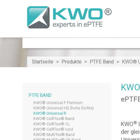
Startseite
Produkte
PTFE Band
KWO® Un
KWO®
PTFE BAND
ePTFE
KWO® Universal F Premium
KWO® Universal HD (hohe Dichte)
KWO® Universal R
KWO® CellFlon® Band
®
KWO
U
KWO® CellFlon® CL
KWO® CellFlon® rund
der gle
KWO® MultiTex® Band
Univers
KWO® MultiTex® DK Band