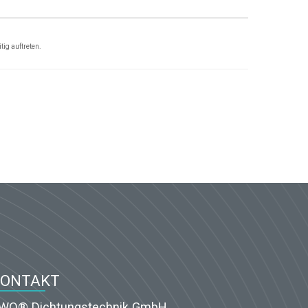
tig auftreten.
KONTAKT
WO® Dichtungstechnik GmbH