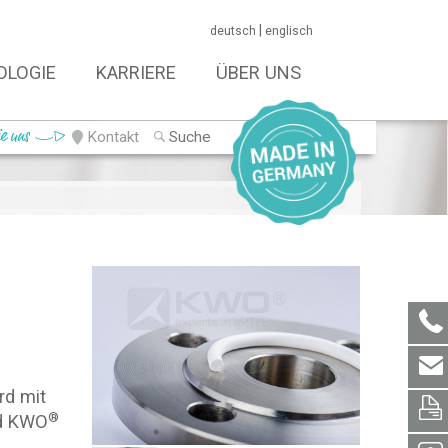
|
deutsch
englisch
OLOGIE
KARRIERE
ÜBER UNS
ie uns
Kontakt
rd mit
®
nd KWO