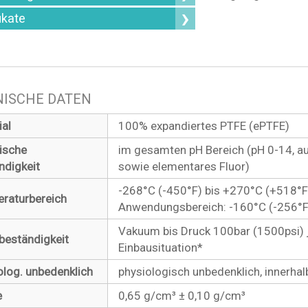
ikate
ISCHE DATEN
ial
100% expandiertes PTFE (ePTFE)
ische
im gesamten pH Bereich (pH 0-14, 
ndigkeit
sowie elementares Fluor)
-268°C (-450°F) bis +270°C (+518°F
raturbereich
Anwendungsbereich: -160°C (-256°F
Vakuum bis Druck 100bar (1500psi)
beständigkeit
Einbausituation*
olog. unbedenklich
physiologisch unbedenklich, innerha
e
0,65 g/cm³ ± 0,10 g/cm³