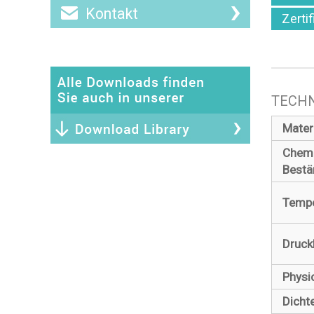
Kontakt
Zertif
TECHN
Mater
Chem
Bestä
Tempe
Druck
Physi
Dicht